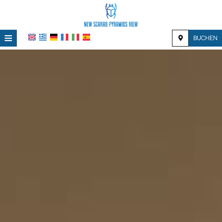
≡
BUCHEN
STARTSEITE
STANDORT
UNTERKUNFT
EINRICHTUNGEN
FOTOGALERIE
EINDRÜCKE